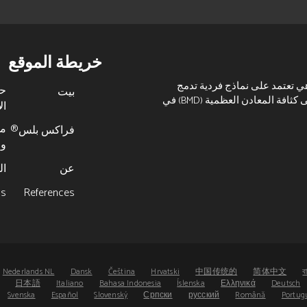
خريطة الموقع
هي تعتمد على نماذج فردية تدمج
ح
بيت
المخاطر المرتبطة بعوامل الخطر السريرية بالإضافة إلى كثافة المعادن العظمية (BMD) في
ال
م
فراكس بلس®
ور
عن
ال
cs
References
Nederlands NL
Dansk
Čeština
Hrvatski
中国传统的
简体中文
ব
日本語
Italiano
Bahasa Indonesia
Íslenska
Ελληνικά
Deutsch
Svenska
Español
Slovenský
Српски
русский
Română
Portug