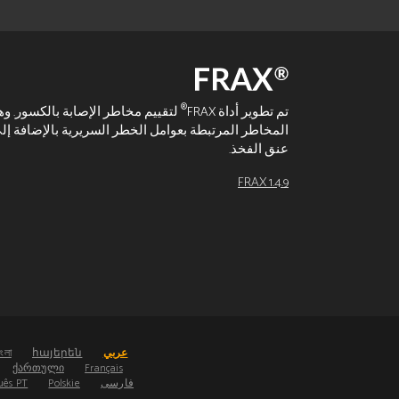
®
تم تطوير أداة FRAX
لتقييم مخاطر الإصابة بالكسور. و
عنق الفخذ.
FRAX 1.4.9
عربي
հայերեն
াংলা
ქართული
Français
فارسی
Polskie
uês PT