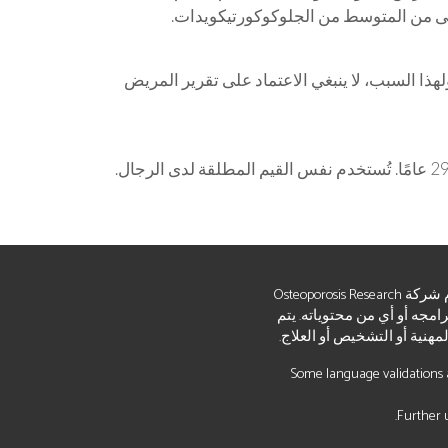
من المتوسط ​​من الجلوكوكورتيكويدات.
ذا السبب، لا ينبغي الاعتماد على تقرير المريض
الإلكتروني وبرامجه وكل المحتوى الموجود عليه "كما هو" و"كما هو متاح". لا تقدم شركة Osteoporosis Research
برامجه أو أي من محتوياته. يتم
هنية أو التشخيص أو العلاج.
Some language validations a
Further u