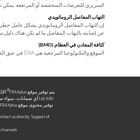
السريري للتعرضات المنخفضة أو المرتفعة. يمكن تعديل
التهاب المفاصل الروماتويدي
إن التهاب المفاصل الروماتويدي يشكل عامل خطر لل
عن إصابته بالتهاب المفاصل ما لم يكن هناك دليل
كثافة المعادن في العظام (BMD)
الموقع والتكنولوجيا المرجعية هي DXA في عنق الفخذ. تعتمد درجات T على قيم مرجعية NHANES للنساء في سن 20-29 عامًا. تُستخدم نفس القيم المطلقة لدى الرجال.
®
يتم توفير موقع FRAXplus
Ltd (UK) أي ضمانات، سو
توفير محتوى موقع FRAXplus
tact us directly. Support of
 channels.