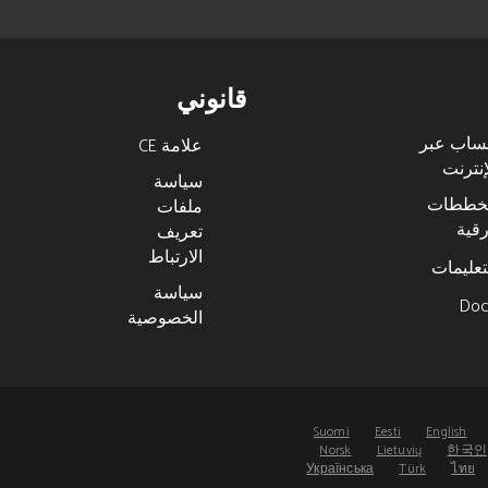
قانوني
ساب عبر
علامة CE
إنترنت
سياسة
خططات
ملفات
قية
تعريف
الارتباط
تعليمات
سياسة
Do
الخصوصية
Suomi
Eesti
English
Norsk
Lietuvių
한국인
Українська
Türk
ไทย