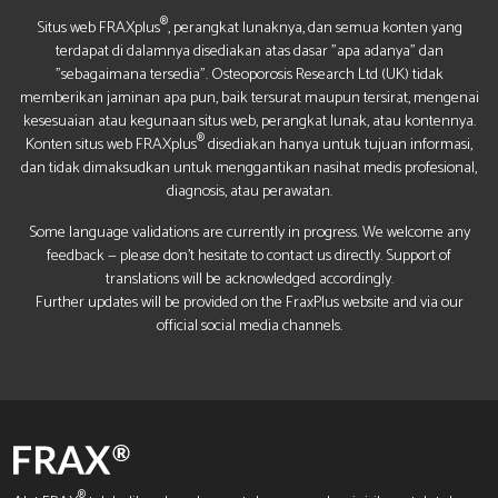
®
Situs web FRAXplus
, perangkat lunaknya, dan semua konten yang
terdapat di dalamnya disediakan atas dasar "apa adanya" dan
"sebagaimana tersedia". Osteoporosis Research Ltd (UK) tidak
memberikan jaminan apa pun, baik tersurat maupun tersirat, mengenai
kesesuaian atau kegunaan situs web, perangkat lunak, atau kontennya.
®
Konten situs web FRAXplus
disediakan hanya untuk tujuan informasi,
dan tidak dimaksudkan untuk menggantikan nasihat medis profesional,
diagnosis, atau perawatan.
Some language validations are currently in progress. We welcome any
feedback — please don’t hesitate to contact us directly. Support of
translations will be acknowledged accordingly.
Further updates will be provided on the FraxPlus website and via our
official social media channels.
®