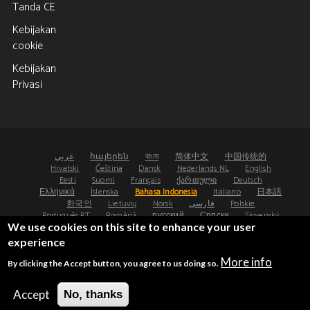
Tanda CE
Kebijakan
cookie
Kebijakan
Privasi
عربي
հայերեն
বাংলা
简体中文
中国传统的
Hrvatski
Čeština
Dansk
Nederlands NL
English
Eesti
Suomi
Français
ქართული
Deutsch
Ελληνικά
Íslenska
Bahasa Indonesia
Italiano
日本語
한국인
Lietuvių
Norsk
فارسی
Polskie
Português PT
Română
русский
Српски
Slovenský
We use cookies on this site to enhance your user
Español
Svenska
ไทย
Türk
Українська
experience
©2008-2026 - Osteoporosis Research Ltd, UK
More info
By clicking the Accept button, you agree to us doing so.
®
®
FRAX
and FRAXplus
are registered trademarks.
UDI: (01)05065010474000(8012)4.4
Accept
No, thanks