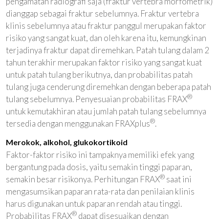
pengamatan radiografi saja (fraktur vertebra morfometrik)
dianggap sebagai fraktur sebelumnya. Fraktur vertebra
klinis sebelumnya atau fraktur panggul merupakan faktor
risiko yang sangat kuat, dan oleh karena itu, kemungkinan
terjadinya fraktur dapat diremehkan. Patah tulang dalam 2
tahun terakhir merupakan faktor risiko yang sangat kuat
untuk patah tulang berikutnya, dan probabilitas patah
tulang juga cenderung diremehkan dengan beberapa patah
®
tulang sebelumnya. Penyesuaian probabilitas FRAX
untuk kemutakhiran atau jumlah patah tulang sebelumnya
®
tersedia dengan menggunakan FRAXplus
.
Merokok, alkohol, glukokortikoid
Faktor-faktor risiko ini tampaknya memiliki efek yang
bergantung pada dosis, yaitu semakin tinggi paparan,
®
semakin besar risikonya. Perhitungan FRAX
saat ini
mengasumsikan paparan rata-rata dan penilaian klinis
harus digunakan untuk paparan rendah atau tinggi.
®
Probabilitas FRAX
dapat disesuaikan dengan