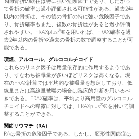
関節骨折の既往は特に強い危険因子であり、したがっ
て骨折の確率は過小評価される可能性がある。過去2年
以内の骨折は、その後の骨折の特に強い危険因子であ
り、骨折確率もまた、複数の骨折歴があると過小評価
®
されやすい。FRAXplus
®を用いれば、FRAX確率を過
去2年以内の骨折や過去の骨折の数で調整することが可
能である。
喫煙、アルコール、グルココルチコイド
これらのリスク因子は用量依存的に作用するようであ
り、すなわち被曝量が多いほどリスクは高くなる。現
在のFRAX計算では平均的な被曝量を想定しており、低
線量または高線量被曝の場合は臨床的判断を用いるべ
きである。FRAX確率は、平均より高用量のグルココル
®
チコイドへの曝露に対しては、FRAXplus
®を用いて調
整することができる。
関節リウマチ（RA）
RAは骨折の危険因子である。しかし、変形性関節症は