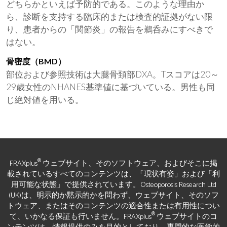
どちらかといえば予防的である。このような理由か
ら、診断を支持する臨床的または検査的証拠がない限
り、患者からの「関節炎」の報告を鵜呑みにすべきで
はない。
骨密度（BMD）
部位および参照技術は大腿骨頚部DXA。Tスコアは20～
29歳女性のNHANES基準値に基づいている。男性も同
じ絶対値を用いる。
®
FRAXplus
ウェブサイト、そのソフトウェア、およびそこに掲
載されているすべてのコンテンツは、「現状有姿」および「利
用可能な状態」で提供されています。Osteoporosis Research Ltd
(UK)は、明示的か黙示的かを問わず、ウェブサイト、そのソフ
トウェア、またはそのコンテンツの適合性または有用性につい
®
て、いかなる保証も行いません。FRAXplus
ウェブサイトのコ