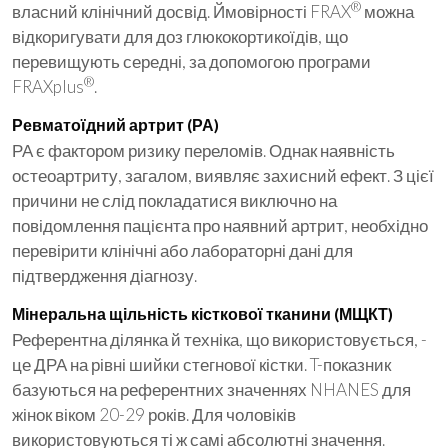
®
власний клінічний досвід. Ймовірності FRAX
можна
відкоригувати для доз глюкокортикоїдів, що
перевищують середні, за допомогою програми
®
FRAXplus
.
Ревматоїдний артрит (РА)
РА є фактором ризику переломів. Однак наявність
остеоартриту, загалом, виявляє захисний ефект. З цієї
причини не слід покладатися виключно на
повідомлення пацієнта про наявний артрит, необхідно
перевірити клінічні або лабораторні дані для
підтвердження діагнозу.
Мінеральна щільність кісткової тканини (МЩКТ)
Референтна ділянка й техніка, що використовується, -
це ДРА на рівні шийки стегнової кістки. T-показник
базуються на референтних значеннях NHANES для
жінок віком 20-29 років. Для чоловіків
використовуються ті ж самі абсолютні значення.