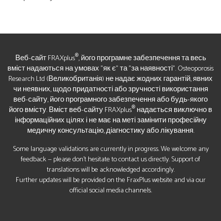
®
Веб-сайт FRAXplus
, його програмне забезпечення та весь
вміст надаються на умовах "як є" та "за наявності". Osteoporosis
Research Ltd (Великобританія) не надає жодних гарантій, явних
чи неявних, щодо придатності або зручності використання
веб-сайту, його програмного забезпечення або будь-якого
®
його вмісту. Вміст веб-сайту FRAXplus
надається виключно в
інформаційних цілях і не має на меті замінити професійну
медичну консультацію, діагностику або лікування.
Some language validations are currently in progress. We welcome any
feedback — please don’t hesitate to contact us directly. Support of
translations will be acknowledged accordingly.
Further updates will be provided on the FraxPlus website and via our
official social media channels.