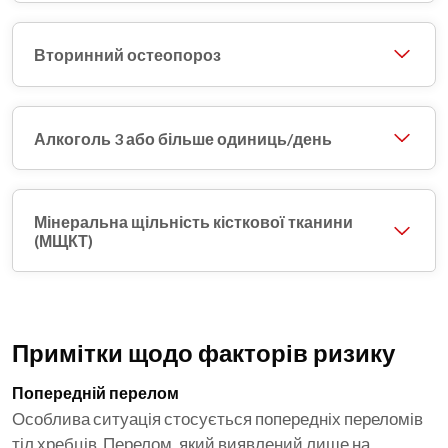
Вторинний остеопороз
Алкоголь 3 або більше одиниць/день
Мінеральна щільність кісткової тканини
(МЩКТ)
Примітки щодо факторів ризику
Попередній перелом
Особлива ситуація стосується попередніх переломів
тіл хребців. Перелом, який виявлений лише на