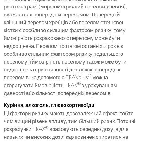
рентгенограмі (морфометричний перелом хребця),
вважається попереднім переломом. Попередній
клінічний перелом хребців або перелом стегнової
кістки є особливо сильним фактором ризику, тому
ймовірність розрахованого перелому може бути
недооцінена. Перелом протягом останніх 2 років є
особливо сильним фактором ризику подальшого
перелому, і ймовірність перелому також може бути
недооцінена при наявності декількох попередніх
®
переломів. За допомогою FRAXplus
можна
®
скоригувати ймовірність FRAX
з урахуванням
давності або кількості попередніх переломів.
Куріння, алкоголь, глюкокортикоїди
Ці фактори ризику мають дозозалежний ефект, тобто
чим вищий рівень впливу, тим більший ризик. Поточні
®
розрахунки FRAX
враховують середню дозу, а для
низьких чи високих доз лікар повинен спиратися на