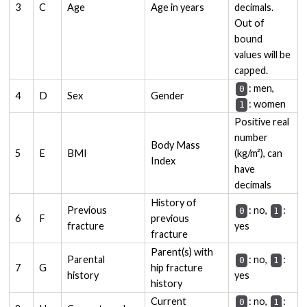
3
C
Age
Age in years
decimals.
Out of
bound
values will be
capped.
: men,
0
4
D
Sex
Gender
: women
1
Positive real
number
Body Mass
5
E
BMI
(kg/m²), can
Index
have
decimals
History of
Previous
: no,
:
0
1
6
F
previous
fracture
yes
fracture
Parent(s) with
Parental
: no,
:
0
1
7
G
hip fracture
history
yes
history
Current
: no,
:
0
1