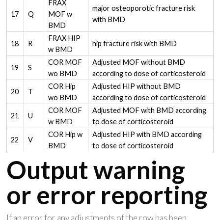
FRAX
major osteoporotic fracture risk
17
Q
MOF w
with BMD
BMD
FRAX HIP
18
R
hip fracture risk with BMD
w BMD
COR MOF
Adjusted MOF without BMD
19
S
wo BMD
according to dose of corticosteroid
COR Hip
Adjusted HIP without BMD
20
T
wo BMD
according to dose of corticosteroid
COR MOF
Adjusted MOF with BMD according
21
U
w BMD
to dose of corticosteroid
COR Hip w
Adjusted HIP with BMD according
22
V
BMD
to dose of corticosteroid
Output warning
or error reporting
If an error for any adjustments of the row has been