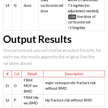
14
N
dose
corticosteroid
7.5 mg/day (no
dose
adjustment needed),
low dose of
LOW
corticosteroid
<2.5mg/day
Output Results
Once processed, you will receive an output file with, for
each row, the results append to the original line (the
variables above).
#
Col
Result
Description
FRAX
major osteoporotic fracture risk
15
O
MOF wo
without BMD
BMD
FRAX Hip
16
P
hip fracture risk without BMD
wo BMD