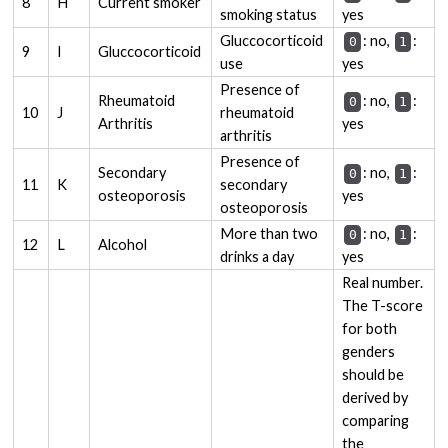
8
H
Current smoker
smoking status
yes
Gluccocorticoid
: no,
:
0
1
9
I
Gluccocorticoid
use
yes
Presence of
Rheumatoid
: no,
:
0
1
10
J
rheumatoid
Arthritis
yes
arthritis
Presence of
Secondary
: no,
:
0
1
11
K
secondary
osteoporosis
yes
osteoporosis
More than two
: no,
:
0
1
12
L
Alcohol
drinks a day
yes
Real number.
The T-score
for both
genders
should be
derived by
comparing
the