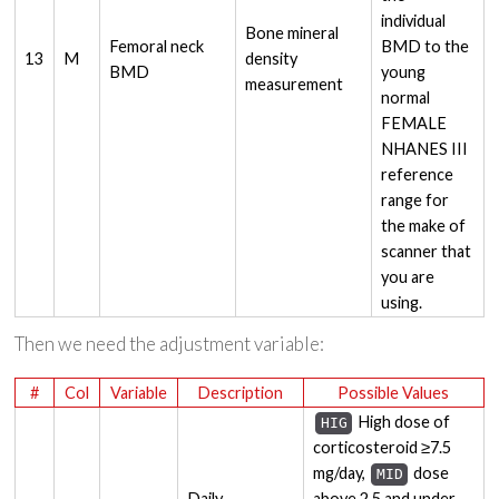
individual
Bone mineral
Femoral neck
BMD to the
13
M
density
BMD
young
measurement
normal
FEMALE
NHANES III
reference
range for
the make of
scanner that
you are
using.
Then we need the adjustment variable:
#
Col
Variable
Description
Possible Values
High dose of
HIG
corticosteroid ≥7.5
mg/day,
dose
MID
Daily
above 2.5 and under