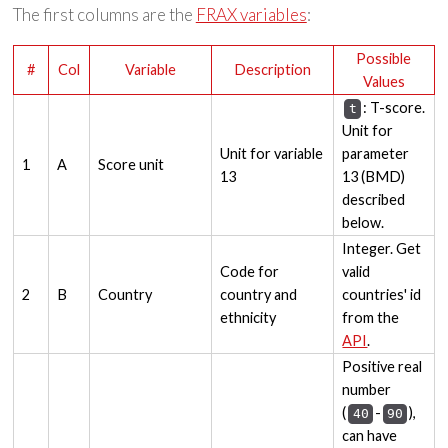
The first columns are the
FRAX variables
:
Possible
#
Col
Variable
Description
Values
: T-score.
t
Unit for
Unit for variable
parameter
1
A
Score unit
13
13 (BMD)
described
below.
Integer. Get
Code for
valid
2
B
Country
country and
countries' id
ethnicity
from the
API
.
Positive real
number
(
-
),
40
90
can have