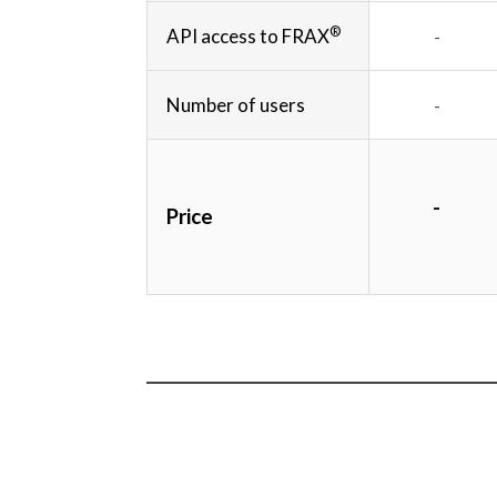
®
API access to FRAX
-
Number of users
-
-
Price