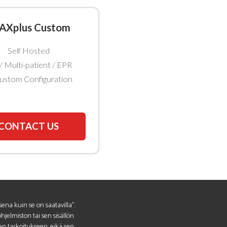
AXplus Custom
Self Hosted
/ Multi-patient / EPR
ustom Configuration
CONTACT US
isena kuin se on saatavilla".
jelmiston tai sen sisällön
een tarkoitukseen, eikä sen