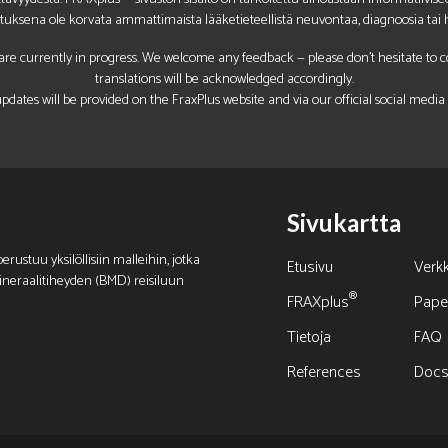
ituksena ole korvata ammattimaista lääketieteellistä neuvontaa, diagnoosia tai h
re currently in progress. We welcome any feedback — please don’t hesitate to con
translations will be acknowledged accordingly.
pdates will be provided on the FraxPlus website and via our official social media
Sivukartta
rustuu yksilöllisiin malleihin, jotka
Etusivu
Verk
n mineraalitiheyden (BMD) reisiluun
®
FRAXplus
Paper
Tietoja
FAQ
References
Doc