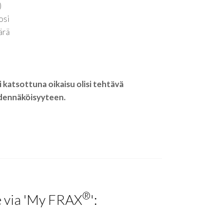
)
osi
ärä
katsottuna oikaisu olisi tehtävä
todennäköisyyteen.
®
e via 'My FRAX
':