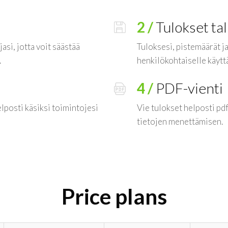
2 /
Tulokset ta
asi, jotta voit säästää
Tuloksesi, pistemäärät j
.
henkilökohtaiselle käytt
4 /
PDF-vienti
elposti käsiksi toimintojesi
Vie tulokset helposti pdf
tietojen menettämisen.
Price plans