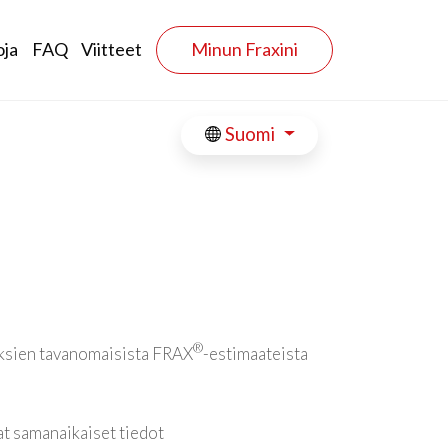
oja
FAQ
Viitteet
Minun Fraxini
Suomi
®
yksien tavanomaisista FRAX
-estimaateista
 samanaikaiset tiedot