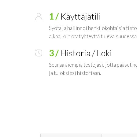
1 /
Käyttäjätili
Syötä ja hallinnoi henkilökohtaisia tietoj
aikaa, kun otat yhteyttä tulevaisuudessa
3 /
Historia / Loki
Seuraa aiempia testejäsi, jotta pääset h
ja tuloksiesi historiaan.