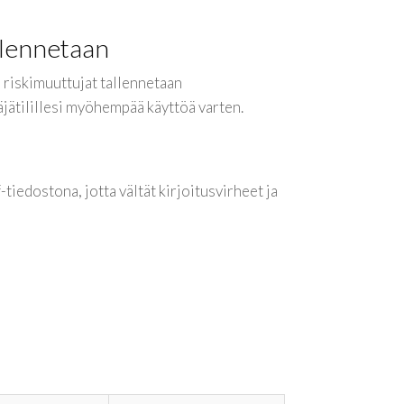
llennetaan
a riskimuuttujat tallennetaan
äjätilillesi myöhempää käyttöä varten.
-tiedostona, jotta vältät kirjoitusvirheet ja