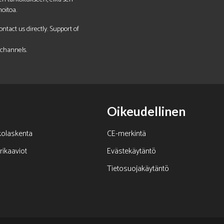
oitoa.
tact us directly. Support of
 channels.
Oikeudellinen
kolaskenta
CE-merkintä
ikaaviot
Evästekäytäntö
Tietosuojakäytäntö
s