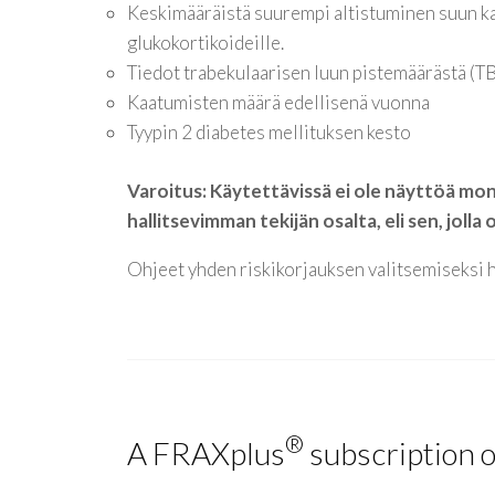
Keskimääräistä suurempi altistuminen suun ka
glukokortikoideille.
Tiedot trabekulaarisen luun pistemäärästä (T
Kaatumisten määrä edellisenä vuonna
Tyypin 2 diabetes mellituksen kesto
Varoitus: Käytettävissä ei ole näyttöä mo
hallitsevimman tekijän osalta, eli sen, jol
Ohjeet yhden riskikorjauksen valitsemiseksi he
®
A FRAXplus
subscription o