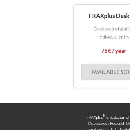
FRAXplus Desk
Desktop installati
Individual entry
75€ / year
AVAILABLE SO
®
FRAXplus
-sivusto, sen oh
Osteoporosis Research Ltd
soveltuvuudesta tai käyte