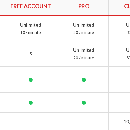
FREE ACCOUNT
PRO
C
Unlimited
Unlimited
U
10 / minute
20 / minute
3
Unlimited
U
5
20 / minute
3
•
•
•
•
-
-
10,