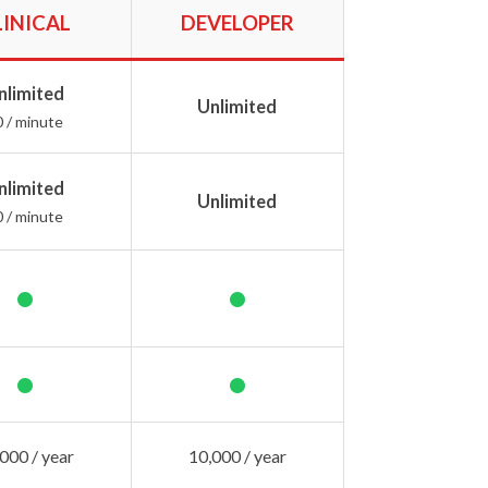
LINICAL
DEVELOPER
nlimited
Unlimited
0 / minute
nlimited
Unlimited
0 / minute
•
•
•
•
000 / year
10,000 / year