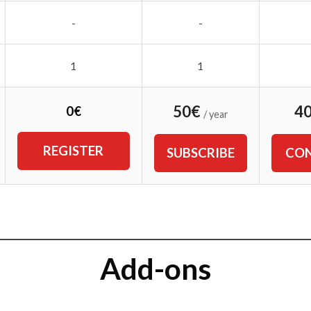
-
-
1
1
50€
4
0€
/ year
REGISTER
SUBSCRIBE
CON
Add-ons