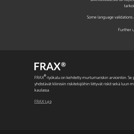
tarko
Some language validations a
Further u
®
FRAX
-työkalu on kehitetty murtumariskin arviointiin. Se pe
yhdistävät kliinisiin riskitekijöihin liittyvät riskit sekä luu
kaulassa.
FRAX 1.4.9