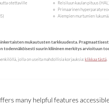
utta otettaville
Reisiluun kaulan pituus (HAL
Primaarinen hyperparatyreo
BS)
Aiempien murtumien lukumä
ninkertaisten mukautusten tarkkuudesta. Pragmaattisesti 
la on todennäköisesti suurin kliininen merkitys arvioituun 
nkilöllä, jolla on useita mahdollisia korjauksia:
klikkaa tästä
.
ffers many helpful features accessibl