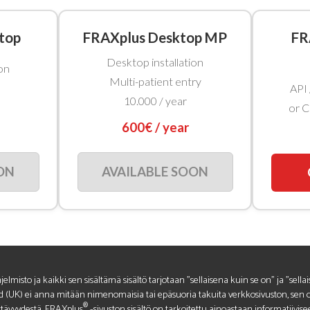
top
FRAXplus Desktop MP
FR
Desktop installation
on
Multi-patient entry
API 
10.000 / year
or C
600€ / year
ON
AVAILABLE SOON
jelmisto ja kaikki sen sisältämä sisältö tarjotaan "sellaisena kuin se on" ja "sella
 (UK) ei anna mitään nimenomaisia tai epäsuoria takuita verkkosivuston, sen oh
®
ttävyydestä. FRAXplus
-sivuston sisältö on tarkoitettu ainoastaan informatiivis