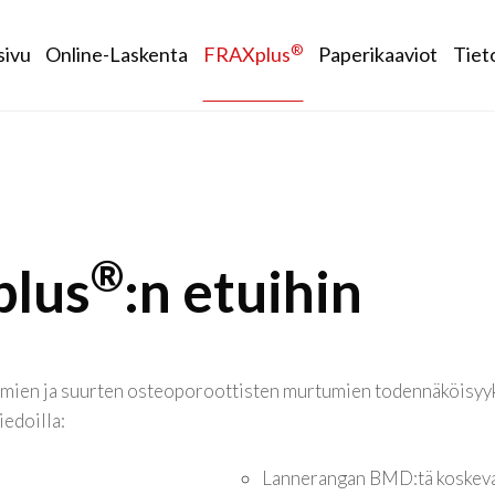
ain navigation
®
sivu
Online-Laskenta
FRAXplus
Paperikaaviot
Tiet
®
plus
:n etuihin
tumien ja suurten osteoporoottisten murtumien todennäköisy
iedoilla:
Lannerangan BMD:tä koskevat