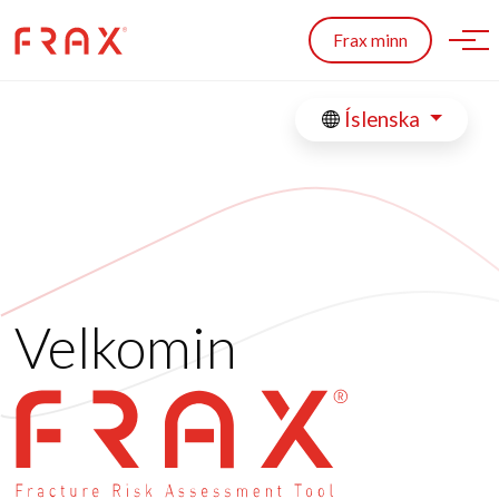
Skip to main content
Frax minn
Íslenska
Velkomin
FRAX