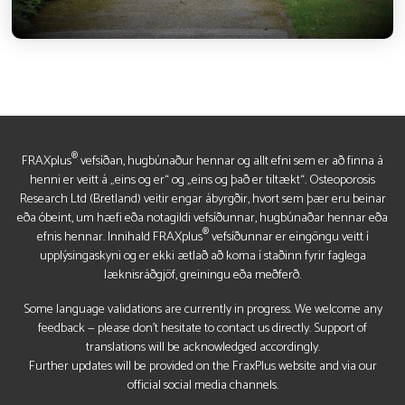
®
FRAXplus
vefsíðan, hugbúnaður hennar og allt efni sem er að finna á
henni er veitt á „eins og er“ og „eins og það er tiltækt“. Osteoporosis
Research Ltd (Bretland) veitir engar ábyrgðir, hvort sem þær eru beinar
eða óbeint, um hæfi eða notagildi vefsíðunnar, hugbúnaðar hennar eða
®
efnis hennar. Innihald FRAXplus
vefsíðunnar er eingöngu veitt í
upplýsingaskyni og er ekki ætlað að koma í staðinn fyrir faglega
læknisráðgjöf, greiningu eða meðferð.
Some language validations are currently in progress. We welcome any
feedback — please don’t hesitate to contact us directly. Support of
translations will be acknowledged accordingly.
Further updates will be provided on the FraxPlus website and via our
official social media channels.