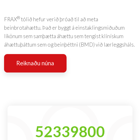
®
FRAX
tólið hefur verið þróað til að meta
beinbrotahættu. Það er byggt á einstaklingsmiðuðum
líkönum sem samþætta áhættu sem tengist klínískum
áhættuþáttum sem og beinþéttni (BMD) við lærleggsháls.
Reiknaðu núna
52339800