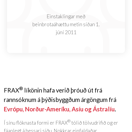
Einstaklingar með
beinbrotaáhættu metin síðan 1.
júní 2011
®
FRAX
líkönin hafa verið þróuð út frá
rannsóknum á þýðisbyggðum árgöngum frá
Evrópu, Norður-Ameríku, Asíu og Ástralíu
.
®
Í sínu flóknasta formi er FRAX
tólið tölvudrifið og er
fáanlegt á þessari síðu. Nokkrar einfaldaðar