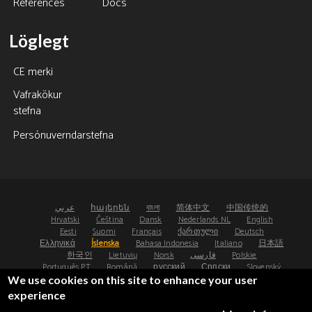
References
Docs
Löglegt
CE merki
Vafrakökur
stefna
Persónuverndarstefna
عربي
հայերեն
বাংলা
简体中文
中国传统的
Hrvatski
Čeština
Dansk
Nederlands NL
English
Eesti
Suomi
Français
ქართული
Deutsch
Ελληνικά
Íslenska
Bahasa Indonesia
Italiano
日本語
한국인
Lietuvių
Norsk
فارسی
Polskie
Português PT
Română
русский
Српски
Slovenský
Español
Svenska
ไทย
Türk
Українська
We use cookies on this site to enhance your user
experience