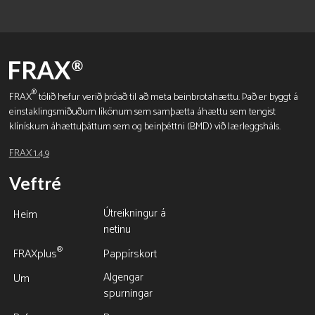
®
FRAX
tólið hefur verið þróað til að meta beinbrotahættu. Það er byggt á
einstaklingsmiðuðum líkönum sem samþætta áhættu sem tengist
klínískum áhættuþáttum sem og beinþéttni (BMD) við lærleggsháls.
FRAX 1.4.9
Veftré
Útreikningur á
Heim
netinu
®
FRAXplus
Pappírskort
Algengar
Um
spurningar