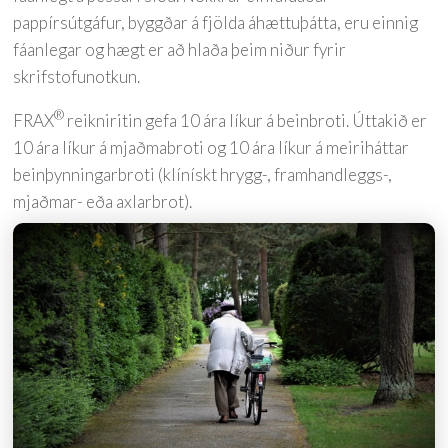
pappírsútgáfur, byggðar á fjölda áhættuþátta, eru einnig
fáanlegar og hægt er að hlaða þeim niður fyrir
skrifstofunotkun.
®
FRAX
reikniritin gefa 10 ára líkur á beinbroti. Úttakið er
10 ára líkur á mjaðmabroti og 10 ára líkur á meiriháttar
beinþynningarbroti (klínískt hrygg-, framhandleggs-,
mjaðmar- eða axlarbrot).