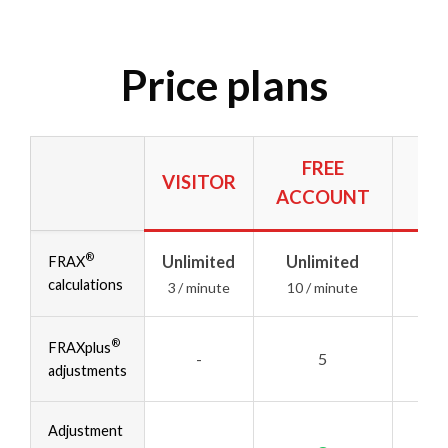
Price plans
FREE
VISITOR
ACCOUNT
®
Unlimited
Unlimited
Un
FRAX
calculations
3 / minute
10 / minute
20
®
Un
FRAXplus
-
5
adjustments
20
Adjustment