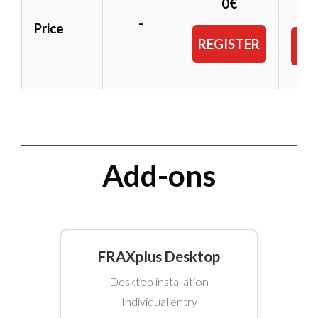
5
0€
-
Price
REGISTER
SU
Add-ons
FRAXplus Desktop
Desktop installation
Individual entry