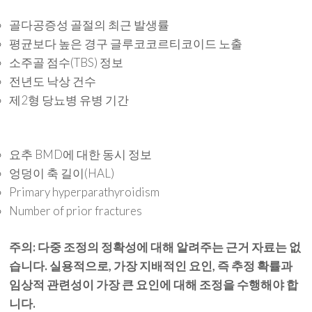
골다공증성 골절의 최근 발생률
평균보다 높은 경구 글루코코르티코이드 노출
소주골 점수(TBS) 정보
전년도 낙상 건수
제2형 당뇨병 유병 기간
요추 BMD에 대한 동시 정보
엉덩이 축 길이(HAL)
Primary hyperparathyroidism
Number of prior fractures
주의: 다중 조정의 정확성에 대해 알려주는 근거 자료는 없
습니다. 실용적으로, 가장 지배적인 요인, 즉 추정 확률과
임상적 관련성이 가장 큰 요인에 대해 조정을 수행해야 합
니다.