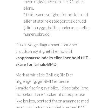
menn og kvinner som er 50 år eller
eldre.
10-års sannsynlighet for hoftebrudd
eller et større osteoporotisk brudd
(klinisk rygg-, hofte-, underarms- eller
humerusbrudd).
Du kan velge diagrammer som viser
bruddsannsynlighet i henhold til
kroppsmasseindeks eller i henhold til T-
skåre for lårhals-BMD
.
Merk at når både BMI og BMD er
tilgjengelig, gir BMD en bedre
karakterisering av risiko. I disse tabellene
skal sekundære årsaker til osteoporose
ikke brukes, bortsett fra en anamnese med
revmatoid artritt når tabellene med KMI