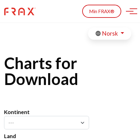
Skip to main content
Min FRAX®
Norsk
Charts for
Download
Kontinent
---
Land