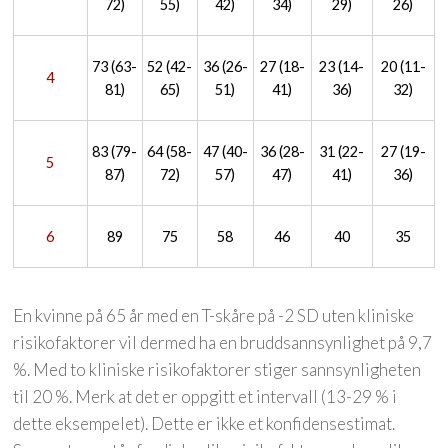
72)
55)
42)
34)
29)
26)
73 (63-
52 (42-
36 (26-
27 (18-
23 (14-
20 (11-
4
81)
65)
51)
41)
36)
32)
83 (79-
64 (58-
47 (40-
36 (28-
31 (22-
27 (19-
5
87)
72)
57)
47)
41)
36)
6
89
75
58
46
40
35
En kvinne på 65 år med en T-skåre på -2 SD uten kliniske
risikofaktorer vil dermed ha en bruddsannsynlighet på 9,7
%. Med to kliniske risikofaktorer stiger sannsynligheten
til 20 %. Merk at det er oppgitt et intervall (13-29 % i
dette eksempelet). Dette er ikke et konfidensestimat.