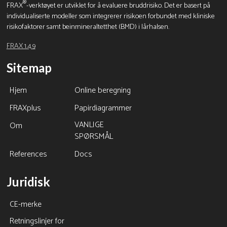
®
FRAX
-verktøyet er utviklet for å evaluere bruddrisiko. Det er basert på
individualiserte modeller som integrerer risikoen forbundet med kliniske
risikofaktorer samt beinmineraltetthet (BMD) i lårhalsen.
FRAX 1.4.9
Sitemap
Hjem
Online beregning
FRAXplus
Papirdiagrammer
VANLIGE
Om
SPØRSMÅL
References
Docs
Juridisk
CE-merke
Retningslinjer for