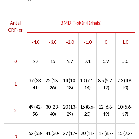
Antall
BMD T-skår (lårhals)
CRF-er
-4.0
-3.0
-2.0
-1.0
0
1.0
0
27
15
9.7
7.1
5.9
5.0
37 (33-
22 (18-
14 (10-
10 (7.1-
8.5 (5.7-
7.3 (4.8-
1
41)
26)
18)
14)
12)
10)
49 (42-
30 (23-
20 (13-
15 (8.6-
12 (6.8-
10 (5.6-
2
58)
40)
29)
23)
19)
17)
62 (53-
41 (30-
27 (17-
20 (11-
17 (8.7-
15 (7.2-
3