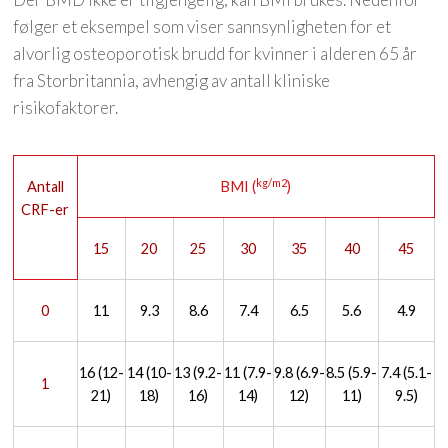
følger et eksempel som viser sannsynligheten for et
alvorlig osteoporotisk brudd for kvinner i alderen 65 år
fra Storbritannia, avhengig av antall kliniske
risikofaktorer.
kg/m2
Antall
BMI (
)
CRF-er
15
20
25
30
35
40
45
0
11
9.3
8.6
7.4
6.5
5.6
4.9
16 (12-
14 (10-
13 (9.2-
11 (7.9-
9.8 (6.9-
8.5 (5.9-
7.4 (5.1-
1
21)
18)
16)
14)
12)
11)
9.5)