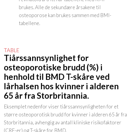
brukes. Alle de sekundære årsakene til
osteoporose kan brukes sammen med BMI-
tabellene.
Tiårssannsynlighet for
osteoporotiske brudd (%) i
henhold til BMD T-skåre ved
lårhalsen hos kvinner i alderen
65 år fra Storbritannia.
Eksemplet nedenfor viser tiårssannsynligheten for et
større osteoporotisk brudd for kvinner i alderen 65 år fra
Storbritannia, avhengig av antall kliniske risikofaktorer
(CRF-er) og T-skåre for BMD.