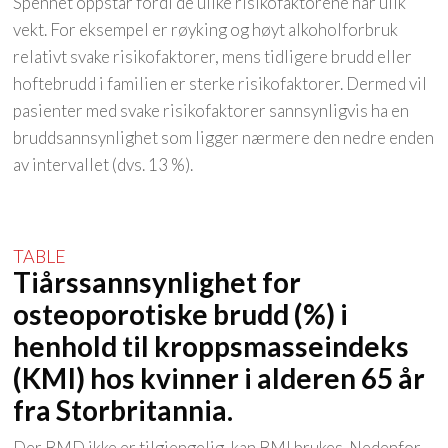
Spennet oppstår fordi de ulike risikofaktorene har ulik
vekt. For eksempel er røyking og høyt alkoholforbruk
relativt svake risikofaktorer, mens tidligere brudd eller
hoftebrudd i familien er sterke risikofaktorer. Dermed vil
pasienter med svake risikofaktorer sannsynligvis ha en
bruddsannsynlighet som ligger nærmere den nedre enden
av intervallet (dvs. 13 %).
Tiårssannsynlighet for
osteoporotiske brudd (%) i
henhold til kroppsmasseindeks
(KMI) hos kvinner i alderen 65 år
fra Storbritannia.
Der BMD ikke er tilgjengelig, kan BMI brukes. Nedenfor