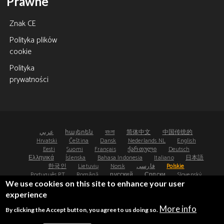
Prawne
Znak CE
Polityka plików
cookie
Polityka
prywatności
عربي
հայերեն
বাংলা
简体中文
中国传统的
Hrvatski
Čeština
Dansk
Nederlands NL
English
Eesti
Suomi
Français
ქართული
Deutsch
Ελληνικά
Íslenska
Bahasa Indonesia
Italiano
日本語
한국인
Lietuvių
Norsk
فارسی
Polskie
Português PT
Română
русский
Српски
Slovenský
Español
Svenska
ไทย
Türk
Українська
We use cookies on this site to enhance your user
experience
©2008-2026 - Osteoporosis Research Ltd, UK
More info
By clicking the Accept button, you agree to us doing so.
®
®
FRAX
and FRAXplus
are registered trademarks.