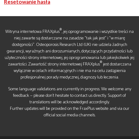
Resetowanie hasła
®
Witryna internetowa FRAXplus
, jej oprogramowanie i wszystkie treści na
niej zawarte są dostarczane na zasadzie "tak jak jest" i "w miarę
dostępności". Osteoporosis Research Ltd (UK) nie udziela żadnych
gwarancji, wyraźnych ani dorozumianych, dotyczących przydatności lub
użyteczności strony internetowej, jej oprogramowania lub jakiejkolwiek jej
®
zawartości. Zawartość strony internetowej FRAXplus
jest dostarczana
wyłącznie w celach informacyjnych i nie ma na celu zastąpienia
profesjonalnej porady medycznej, diagnozy lub leczenia.
Some language validations are currently in progress. We welcome any
feedback — please don’t hesitate to contact us directly. Support of
translations will be acknowledged accordingly.
Further updates will be provided on the FraxPlus website and via our
official social media channels.