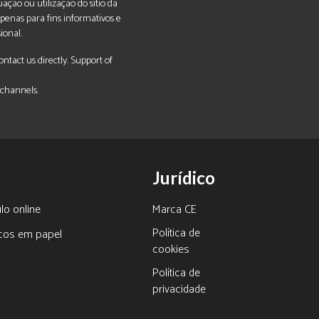
ação ou utilização do sítio da
penas para fins informativos e
ional.
tact us directly. Support of
 channels.
Jurídico
lo online
Marca CE
Política de
icos em papel
cookies
Política de
s
privacidade