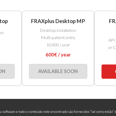
top
FRAXplus Desktop MP
FR
Desktop installation
on
Multi-patient entry
API 
10.000 / year
or C
600€ / year
ON
AVAILABLE SOON
seu software e todo o conteúdo nele encontrado são fornecidos "tal como estão" 