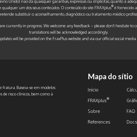
ino Unido) não dá quaisquer garantias, expressas ou implícitas, quanto à adequ
®
 de qualquer um dos seus conteúdos. O conteúdo do site FRAXplus
é fornecido a
retende substituir o aconselhamento, diagnóstico ou tratamento médico profiss
re currently in progress. We welcome any feedback — please don’t hesitate to con
translations will be acknowledged accordingly.
pdates will be provided on the FraxPlus website and via our official social media
Mapa do sítio
 de fratura. Baseia-se em modelos
Início
Cálcu
es de risco clínicos, bem como à
®
FRAXplus
Gráf
Sobre
FAQ
References
Doc