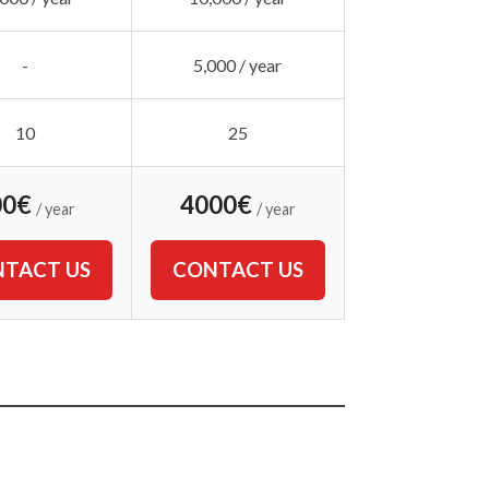
-
5,000 / year
10
25
00€
4000€
/ year
/ year
TACT US
CONTACT US