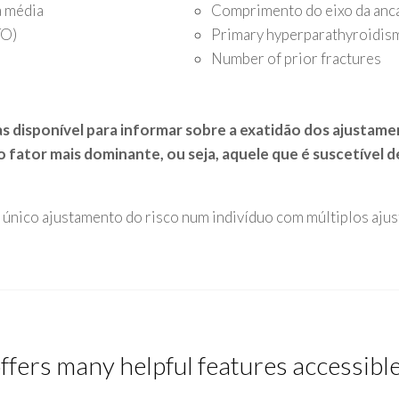
à média
Comprimento do eixo da anc
TO)
Primary hyperparathyroidis
Number of prior fractures
s disponível para informar sobre a exatidão dos ajustam
fator mais dominante, ou seja, aquele que é suscetível de 
 único ajustamento do risco num indivíduo com múltiplos aju
ffers many helpful features accessibl