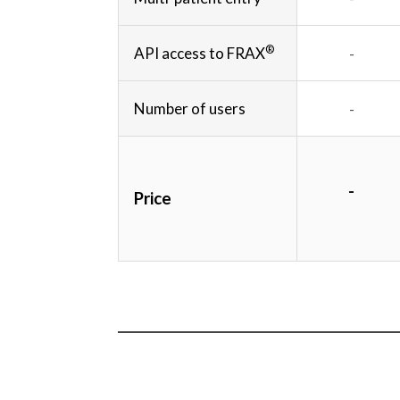
®
API access to FRAX
-
Number of users
-
-
Price