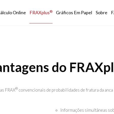
n navigation
®
álculo Online
FRAXplus
Gráficos Em Papel
Sobre
F
antagens do FRAXp
®
vas FRAX
convencionais de probabilidades de fratura da anca
Informações simultâneas so