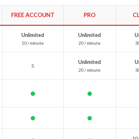
FREE ACCOUNT
PRO
C
Unlimited
Unlimited
U
10 / minute
20 / minute
3
Unlimited
U
5
20 / minute
3
•
•
•
•
-
-
10,