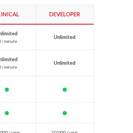
LINICAL
DEVELOPER
nlimited
Unlimited
0 / minute
nlimited
Unlimited
0 / minute
•
•
•
•
000 / year
10,000 / year