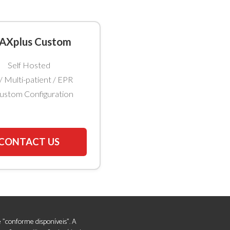
AXplus Custom
Self Hosted
/ Multi-patient / EPR
ustom Configuration
CONTACT US
e "conforme disponíveis". A