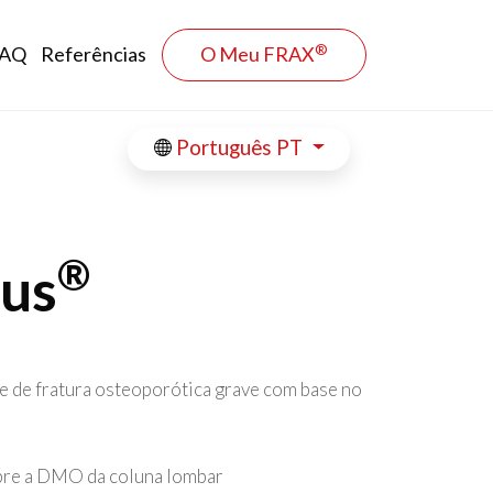
®
AQ
Referências
O Meu FRAX
Português PT
®
lus
 e de fratura osteoporótica grave com base no
bre a DMO da coluna lombar