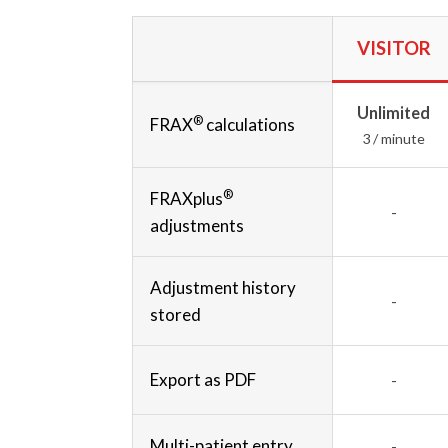
VISITOR
Unlimited
®
FRAX
calculations
3 / minute
®
FRAXplus
-
adjustments
Adjustment history
-
stored
Export as PDF
-
Multi-patient entry
-