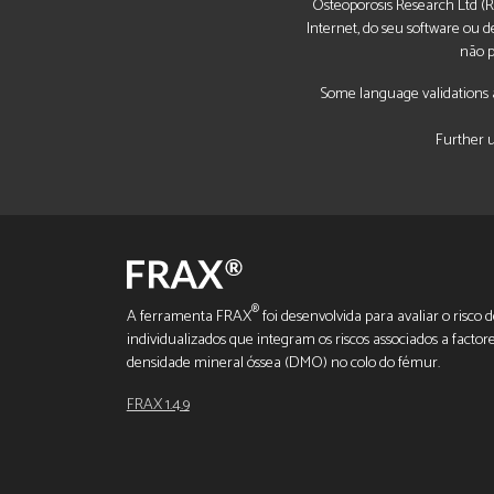
Osteoporosis Research Ltd (Re
Internet, do seu software ou
não p
Some language validations a
Further u
®
A ferramenta FRAX
foi desenvolvida para avaliar o risco
individualizados que integram os riscos associados a factor
densidade mineral óssea (DMO) no colo do fémur.
FRAX 1.4.9