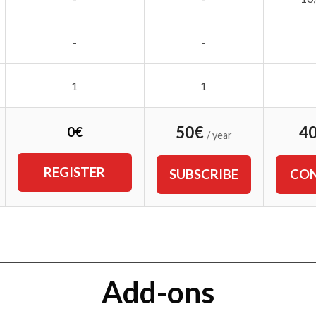
-
-
1
1
50€
4
0€
/ year
REGISTER
SUBSCRIBE
CON
Add-ons