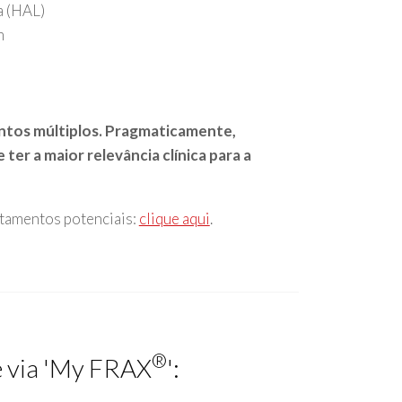
a (HAL)
m
entos múltiplos. Pragmaticamente,
ter a maior relevância clínica para a
stamentos potenciais:
clique aqui
.
®
e via 'My FRAX
':