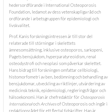
hedersordförande i International Osteoporosis
Foundation, ledamot av dess vetenskapliga råd och
ordförande i arbetsgruppen för epidemiologi och
livskvalitet.
Prof. Kanis forskningsintressen är till stor del
relaterade till störningar i skelettets
ämnesomsättning, inklusive osteoporos, sarkopeni,
Pagets bensjukdom, hyperparatyreoidism, renal
osteodystrofi och neoplasi som påverkar skelettet.
Hans bidrag till forskningen omfattar cellbiologi,
histomorfometri av ben, bedömning och behandling av
bensjukdomar, utveckling av riktlinjer, utvärdering av
medicinsk teknik, epidemiologi, regleringsfrågor och
hälsoekonomi. Han är chefredaktör för
Osteoporosis
International
och
Archives
of Osteoporosis och ingår i
redaktionsrådet för ett flertal tidskrifter. Han är