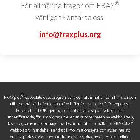
®
För allmänna frågor om FRAX
vänligen kontakta oss.
info@fraxplus.org
®
FRAXplus
webbplats, dess programvara och allt innehåll som finns på den
tillhandahålls "i befintligt skick" och "i mån av tillgång". Osteoporosis
Research Ltd (UK) ger inga garantier, vare sig uttryckliga eller
underförstådda, för lämpligheten eller användbarheten av webbplatsen,
®
dess programvara eller något av dess innehåll. Innehållet på FRAXplus
webbplats tillhandahålls endast i informationssyfte och avser inte att
ersätta professionell medicinsk rådgivning, diagnos eller behandling.