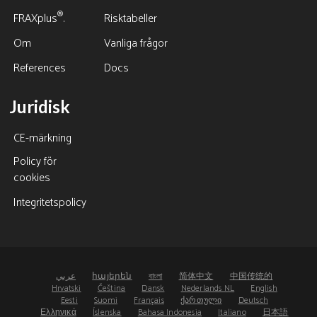
®
FRAXplus
.
Risktabeller
Om
Vanliga frågor
References
Docs
Juridisk
CE-märkning
Policy för
cookies
Integritetspolicy
عربي
հայերեն
বাংলা
简体中文
中国传统的
Hrvatski
Čeština
Dansk
Nederlands NL
English
Eesti
Suomi
Français
ქართული
Deutsch
Ελληνικά
Íslenska
Bahasa Indonesia
Italiano
日本語