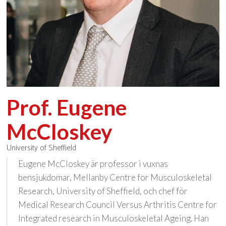
Prof. Eugene
McCloskey
University of Sheffield
Eugene McCloskey är professor i vuxnas
bensjukdomar, Mellanby Centre for Musculoskeletal
Research, University of Sheffield, och chef för
Medical Research Council Versus Arthritis Centre for
Integrated research in Musculoskeletal Ageing. Han