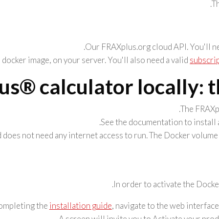
.
Th
Our FRAXplus.org cloud API. You'll n
ocker image, on your server. You'll also need a valid
subscri
® calculator locally: 
The FRAXpl
.
See the documentation to install 
d does not need any internet access to run. The Docker volume 
In order to activate the Docke
ompleting the
installation guide
, navigate to the web interface
A screen will invite you to Activate your prod