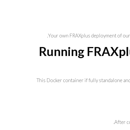
Your own FRAXplus deployment of our d
Running FRAXplus
This Docker container if fully standalone an
After c