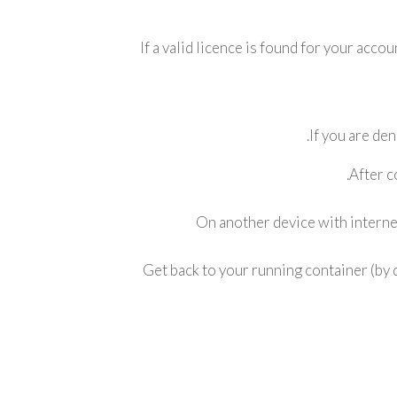
If a valid licence is found for your acco
If you are de
After c
On another device with intern
Get back to your running container (by 