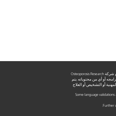
الإلكتروني وبرامجه وكل المحتوى الموجود عليه "كما هو" و"كما هو متاح". لا تقدم شركة Osteoporosis Research
برامجه أو أي من محتوياته. يتم
هنية أو التشخيص أو العلاج.
Some language validations a
Further u