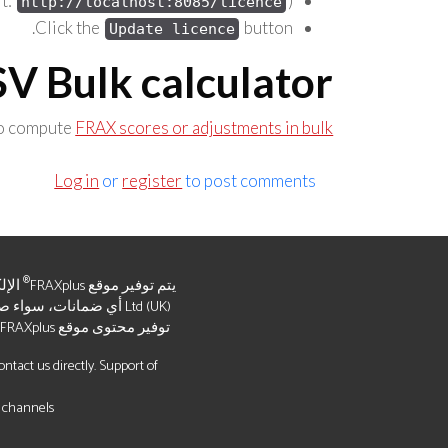
lt:
).
http://localhost:8085/licence
Click the
button.
Update licence
V Bulk calculator
 to compute
FRAX scores or adjustments in bulk
Log in
or
register
to post comments
®
يتم توفير موقع FRAXplus
Ltd (UK) أي ضمانات، سو
توفير محتوى موقع FRAXplus
tact us directly. Support of
 channels.