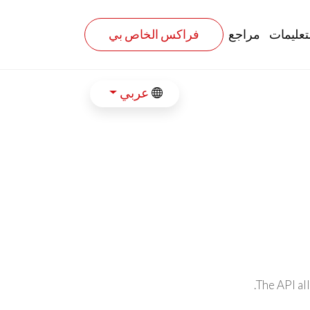
تعليمات
مراجع
فراكس الخاص بي
عربي
The API al