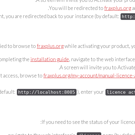
You will be redirected to
fraxplus.org
a
unt, you are redirected back to your instance (by default:
http
nied to browse to
fraxplus.org
while activating your product, yo
ompleting the
installation guide
, navigate to the web interface
.
A screen will invite you to Activa
et access, browse to
fraxplus.org/my-account/manual-licence-
default:
), enter your
http://localhost:8085
licence ac
If you need to see the status of your licen