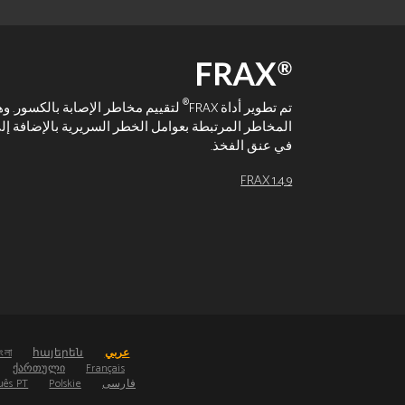
®
تم تطوير أداة FRAX
لتقييم مخاطر الإصابة بالكسور. و
في عنق الفخذ.
FRAX 1.4.9
عربي
հայերեն
াংলা
ქართული
Français
فارسی
Polskie
uês PT