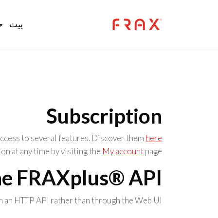
Skip to main conten
ation
بيت
ح
Subscription
ccess to several features. Discover them
here
on at any time by visiting the
My account
page.
he FRAXplus® API
 an HTTP API rather than through the Web UI.