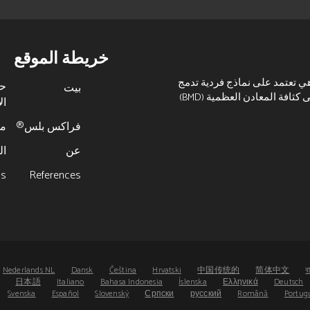
خريطة الموقع
هي تعتمد على نماذج فردية تدمج
ح
بيت
المخاطر المرتبطة بعوامل الخطر السريرية بالإضافة إلى كثافة المعادن العظمية (BMD)
ال
فراكس بلس®
مخ
عن
ال
cs
References
Nederlands NL
Dansk
Čeština
Hrvatski
中国传统的
简体中文
ব
日本語
Italiano
Bahasa Indonesia
Íslenska
Ελληνικά
Deutsch
Svenska
Español
Slovenský
Српски
русский
Română
Portug