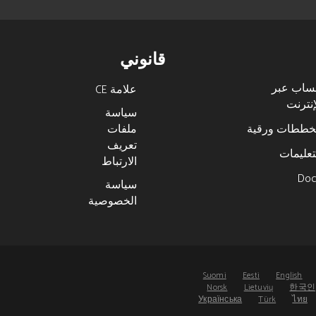
قانوني
ساب عبر
علامة CE
إنترنت
سياسة
ططات ورقية
ملفات
تعريف
تعليمات
الارتباط
Do
سياسة
الخصوصية
Suomi
Eesti
English
Norsk
Lietuvių
한국인
Українська
Türk
ไทย