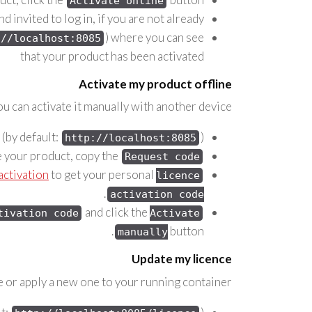
Activate online
nd invited to log in, if you are not already.
) where you can see
://localhost:8085
that your product has been activated
Activate my product offline
u can activate it manually with another device.
 (by default:
).
http://localhost:8085
te your product, copy the
Request code
activation
to get your personal
licence
.
activation code
and click the
tivation code
Activate
button.
manually
Update my licence
ce or apply a new one to your running container: