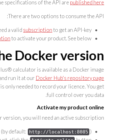
e specifications of the API are
published here
There are two options to consume the API:
eed a valid
subscription
to get an API-key.
ption
to activate your product. See below.
the Docker version
us® calculator is available as a Docker image.
and run it at our
Docker Hub's repository page
is only needed to record your licence. You get
full control over you data.
Activate my product online
r version, you will need an active subscription.
 (by default:
).
http://localhost:8085
uct, click the
button.