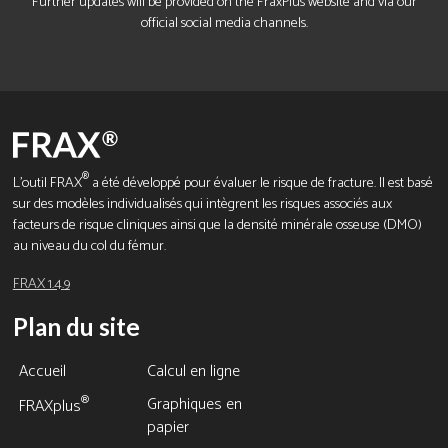
Further updates will be provided on the FraxPlus website and via our
official social media channels.
®
L'outil FRAX
a été développé pour évaluer le risque de fracture. Il est basé
sur des modèles individualisés qui intègrent les risques associés aux
facteurs de risque cliniques ainsi que la densité minérale osseuse (DMO)
au niveau du col du fémur.
FRAX 1.4.9
Plan du site
Accueil
Calcul en ligne
Graphiques en
®
FRAXplus
papier