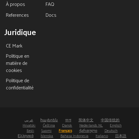
À propos
FAQ
References
Docs
Juridique
CE Mark
Politique en
matière de
cookies
Politique de
confidentialité
عربي
հայերեն
বাংলা
简体中文
中国传统的
Hrvatski
Čeština
Dansk
Nederlands NL
English
Eesti
Suomi
Français
ქართული
Deutsch
Ελληνικά
Íslenska
Bahasa Indonesia
Italiano
日本語