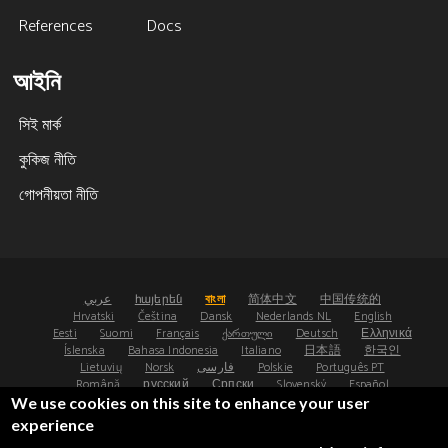
References
Docs
আইনি
সিই মার্ক
কুকিজ নীতি
গোপনীয়তা নীতি
عربي
հայերեն
বাংলা
简体中文
中国传统的
Hrvatski
Čeština
Dansk
Nederlands NL
English
Eesti
Suomi
Français
ქართული
Deutsch
Ελληνικά
Íslenska
Bahasa Indonesia
Italiano
日本語
한국인
Lietuvių
Norsk
فارسی
Polskie
Português PT
Română
русский
Српски
Slovenský
Español
Svenska
ไทย
Türk
Українська
We use cookies on this site to enhance your user
experience