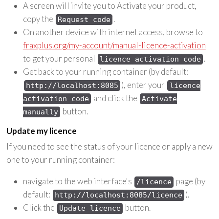
A screen will invite you to Activate your product,
copy the
.
Request code
On another device with internet access, browse to
fraxplus.org/my-account/manual-licence-activation
to get your personal
.
licence activation code
Get back to your running container (by default:
), enter your
http://localhost:8085
licence
and click the
activation code
Activate
button.
manually
Update my licence
If you need to see the status of your licence or apply a new
one to your running container:
navigate to the web interface's
page (by
/licence
default:
).
http://localhost:8085/licence
Click the
button.
Update licence