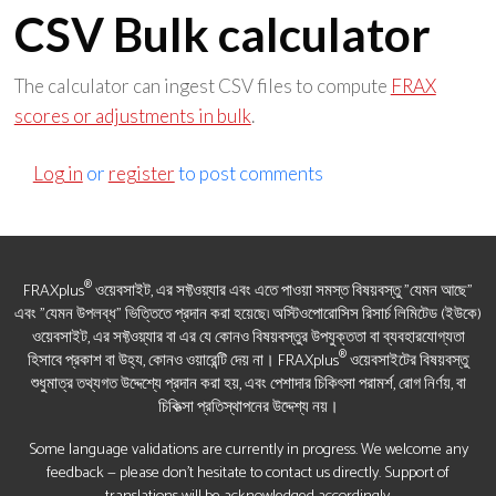
CSV Bulk calculator
The calculator can ingest CSV files to compute
FRAX
scores or adjustments in bulk
.
Log in
or
register
to post comments
®
FRAXplus
ওয়েবসাইট, এর সফ্টওয়্যার এবং এতে পাওয়া সমস্ত বিষয়বস্তু "যেমন আছে"
এবং "যেমন উপলব্ধ" ভিত্তিতে প্রদান করা হয়েছে৷ অস্টিওপোরোসিস রিসার্চ লিমিটেড (ইউকে)
ওয়েবসাইট, এর সফ্টওয়্যার বা এর যে কোনও বিষয়বস্তুর উপযুক্ততা বা ব্যবহারযোগ্যতা
®
হিসাবে প্রকাশ বা উহ্য, কোনও ওয়ারেন্টি দেয় না। FRAXplus
ওয়েবসাইটের বিষয়বস্তু
শুধুমাত্র তথ্যগত উদ্দেশ্যে প্রদান করা হয়, এবং পেশাদার চিকিৎসা পরামর্শ, রোগ নির্ণয়, বা
চিকিত্সা প্রতিস্থাপনের উদ্দেশ্য নয়।
Some language validations are currently in progress. We welcome any
feedback — please don’t hesitate to contact us directly. Support of