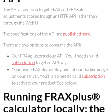
The API allows you to get FRAX and FRAXplus
adjustments scores trough an HTTP API rather than
through the Web UI.
The specifications of the API are
published here
.
There are two options to consume the API:
Our FRAXplus.org cloud API. You'll need a valid
subscription
to get an API-key.
Your own FRAXplus deployment of our docker image,
on your server. You'll also need a valid
subscription
to activate your product. See below.
Running FRAXplus®
calculator locally: the