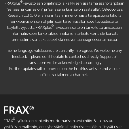
®
FRAXplus
-sivusto, sen ohjelmisto ja kaikki sen sisältämä sisältö tarjotaan
"sellaisena kuin se on" ja "sellaisena kuin se on saatavilla". Osteoporosis
Research Ltd (UK) ei anna mitään nimenomaisia tai epäsuoria takuita
verkkosivuston, sen ohjelmiston tai sen sisällön soveltuvuudesta tai
®
käytettävyydestä. FRAXplus
-sivuston sisältö on tarkoitettu ainoastaan
informatiiviseen tarkoitukseen, eikä sen tarkoituksena ole korvata
ammattimaista lääketieteellistä neuvontaa, diagnoosia tai hoitoa.
Some language validations are currently in progress. We welcome any
feedback — please don’t hesitate to contact us directly. Support of
translations will be acknowledged accordingly.
Further updates will be provided on the FraxPlus website and via our
official social media channels.
®
FRAX
-työkalu on kehitetty murtumariskin arviointiin. Se perustuu
yksilöllisiin malleihin, jotka yhdistävät kliinisiin riskitekijöihin liittyvät riskit