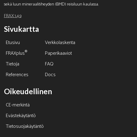
sekä luun mineraalitiheyden (BMD) reisiluun kaulassa.
FRAX 1.4.9
Sivukartta
Etusivu
Verkkolaskenta
®
FRAXplus
Paperikaaviot
Tietoja
FAQ
References
Docs
Oikeudellinen
CE-merkintä
Evästekäytäntö
Tietosuojakäytäntö