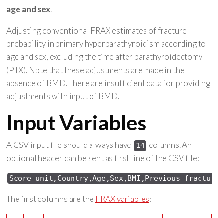
age and sex
.
Adjusting conventional FRAX estimates of fracture
probability in primary hyperparathyroidism according to
age and sex, excluding the time after parathyroidectomy
(PTX). Note that these adjustments are made in the
absence of BMD. There are insufficient data for providing
adjustments with input of BMD.
Input Variables
A CSV input file should always have
columns. An
14
optional header can be sent as first line of the CSV file:
Score 
unit,Country,Age,Sex,
BMI,Previous 
fractur
The first columns are the
FRAX variables
: