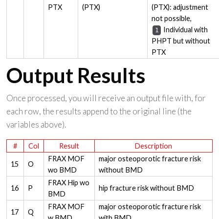
PTX
(PTX)
(PTX): adjustment
not possible,
Individual with
1
PHPT but without
PTX
Output Results
Once processed, you will receive an output file with, for
each row, the results append to the original line (the
variables above).
#
Col
Result
Description
FRAX MOF
major osteoporotic fracture risk
15
O
wo BMD
without BMD
FRAX Hip wo
16
P
hip fracture risk without BMD
BMD
FRAX MOF
major osteoporotic fracture risk
17
Q
w BMD
with BMD