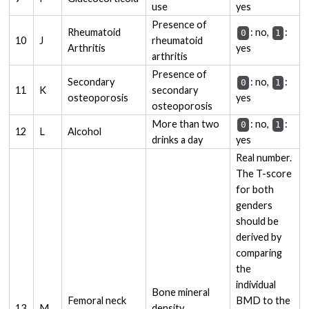
use
yes
Presence of
Rheumatoid
: no,
:
0
1
10
J
rheumatoid
Arthritis
yes
arthritis
Presence of
Secondary
: no,
:
0
1
11
K
secondary
osteoporosis
yes
osteoporosis
More than two
: no,
:
0
1
12
L
Alcohol
drinks a day
yes
Real number.
The T-score
for both
genders
should be
derived by
comparing
the
individual
Bone mineral
Femoral neck
BMD to the
13
M
density