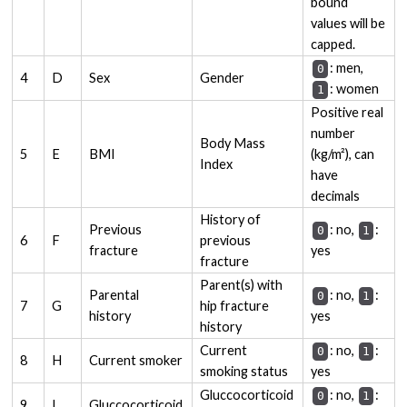
bound
values will be
capped.
: men,
0
4
D
Sex
Gender
: women
1
Positive real
number
Body Mass
5
E
BMI
(kg/m²), can
Index
have
decimals
History of
Previous
: no,
:
0
1
6
F
previous
fracture
yes
fracture
Parent(s) with
Parental
: no,
:
0
1
7
G
hip fracture
history
yes
history
Current
: no,
:
0
1
8
H
Current smoker
smoking status
yes
Gluccocorticoid
: no,
:
0
1
9
I
Gluccocorticoid