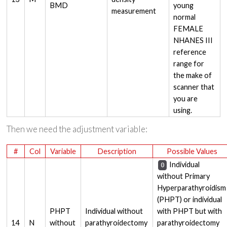
BMD
young
measurement
normal
FEMALE
NHANES III
reference
range for
the make of
scanner that
you are
using.
Then we need the adjustment variable:
#
Col
Variable
Description
Possible Values
Individual
0
without Primary
Hyperparathyroidism
(PHPT) or individual
PHPT
Individual without
with PHPT but with
14
N
without
parathyroidectomy
parathyroidectomy