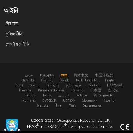
আইনি
সিই মার্ক
কুকিজ নীতি
গোপনীয়তা নীতি
عربي
հայերեն
বাংলা
简体中文
中国传统的
Hrvatski
Čeština
Dansk
Nederlands NL
English
Eesti
Suomi
Français
ქართული
Deutsch
Ελληνικά
Íslenska
Bahasa Indonesia
Italiano
日本語
한국인
Lietuvių
Norsk
فارسی
Polskie
Português PT
Română
русский
Српски
Slovenský
Español
Svenska
ไทย
Türk
Українська
©2008-2026 - Osteoporosis Research Ltd, UK
®
®
FRAX
and FRAXplus
are registered trademarks.
UDI: (01)05065010474000(8012)4.4