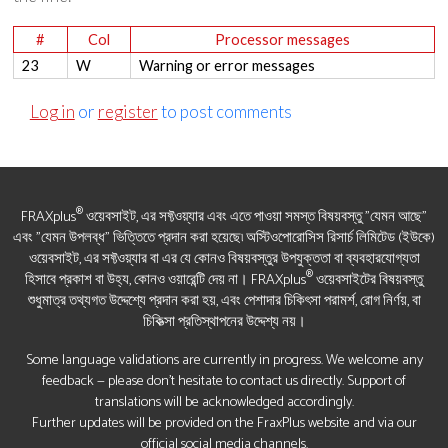
#
Col
Processor messages
23
W
Warning or error messages
Log in
or
register
to post comments
®
FRAXplus
ওয়েবসাইট, এর সফ্টওয়্যার এবং এতে পাওয়া সমস্ত বিষয়বস্তু "যেমন আছে"
এবং "যেমন উপলব্ধ" ভিত্তিতে প্রদান করা হয়েছে৷ অস্টিওপোরোসিস রিসার্চ লিমিটেড (ইউকে)
ওয়েবসাইট, এর সফ্টওয়্যার বা এর যে কোনও বিষয়বস্তুর উপযুক্ততা বা ব্যবহারযোগ্যতা
®
হিসাবে প্রকাশ বা উহ্য, কোনও ওয়ারেন্টি দেয় না। FRAXplus
ওয়েবসাইটের বিষয়বস্তু
শুধুমাত্র তথ্যগত উদ্দেশ্যে প্রদান করা হয়, এবং পেশাদার চিকিৎসা পরামর্শ, রোগ নির্ণয়, বা
চিকিত্সা প্রতিস্থাপনের উদ্দেশ্য নয়।
Some language validations are currently in progress. We welcome any
feedback — please don’t hesitate to contact us directly. Support of
translations will be acknowledged accordingly.
Further updates will be provided on the FraxPlus website and via our
official social media channels.