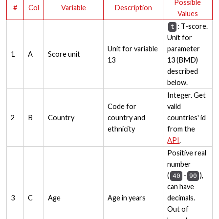
Possible
#
Col
Variable
Description
Values
: T-score.
t
Unit for
Unit for variable
parameter
1
A
Score unit
13
13 (BMD)
described
below.
Integer. Get
Code for
valid
2
B
Country
country and
countries' id
ethnicity
from the
API
.
Positive real
number
(
-
),
40
90
can have
3
C
Age
Age in years
decimals.
Out of