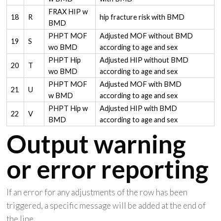
FRAX HIP w
18
R
hip fracture risk with BMD
BMD
PHPT MOF
Adjusted MOF without BMD
19
S
wo BMD
according to age and sex
PHPT Hip
Adjusted HIP without BMD
20
T
wo BMD
according to age and sex
PHPT MOF
Adjusted MOF with BMD
21
U
w BMD
according to age and sex
PHPT Hip w
Adjusted HIP with BMD
22
V
BMD
according to age and sex
Output warning
or error reporting
If an error for any adjustments of the row has been
triggered, a specific message will be added at the end of
the line.