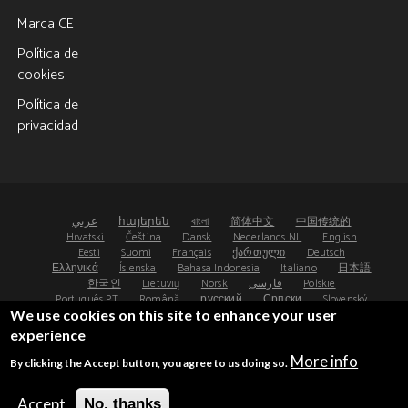
Marca CE
Política de
cookies
Política de
privacidad
عربي
հայերեն
বাংলা
简体中文
中国传统的
Hrvatski
Čeština
Dansk
Nederlands NL
English
Eesti
Suomi
Français
ქართული
Deutsch
Ελληνικά
Íslenska
Bahasa Indonesia
Italiano
日本語
한국인
Lietuvių
Norsk
فارسی
Polskie
Português PT
Română
русский
Српски
Slovenský
Español
Svenska
ไทย
Türk
Українська
We use cookies on this site to enhance your user
experience
©2008-2026 - Osteoporosis Research Ltd, UK
More info
By clicking the Accept button, you agree to us doing so.
®
®
FRAX
and FRAXplus
are registered trademarks.
UDI: (01)05065010474000(8012)4.4
Accept
No, thanks