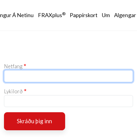
avigation
®
ingur Á Netinu
FRAXplus
Pappírskort
Um
Algengar
Netfang
Lykilorð
Skráðu þig inn