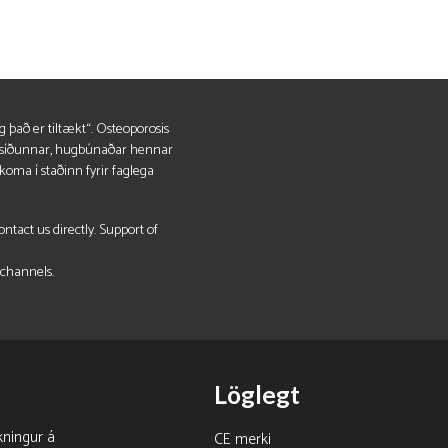
g það er tiltækt“. Osteoporosis
vefsíðunnar, hugbúnaðar hennar
koma í staðinn fyrir faglega
tact us directly. Support of
 channels.
Löglegt
kningur á
CE merki