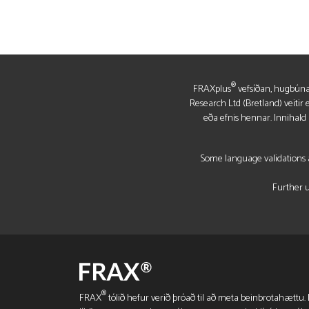
®
FRAXplus
vefsíðan, hugbúnaðu
Research Ltd (Bretland) veiti
eða efnis hennar. Innihal
Some language validations a
Further u
®
FRAX
tólið hefur verið þróað til að meta beinbrotahættu