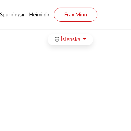
 Spurningar
Heimildir
Frax Minn
Íslenska