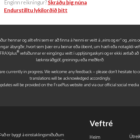
Enginn reikningur?
Skráðu þig núna
Endurstilltu lykilorðið þitt
r hennar og allt efni sem er að finna á henni er veitt á „eins og er“ og „eins o
r engar ábyrgðir, hvort sem þær eru beinar eða óbeint, um hæfi eða notagildi 
®
d FRAXplus
vefsíðunnar er eingöngu veitt í upplýsingaskyni og er ekki ætlað að 
læknisráðgjöf, greiningu eða meðferð.
re currently in progress. We welcome any feedback — please don’t hesitate to con
translations will be acknowledged accordingly.
pdates will be provided on the FraxPlus website and via our official social media
Veftré
. Það er byggt á einstaklingsmiðuðum
Útrei
Heim